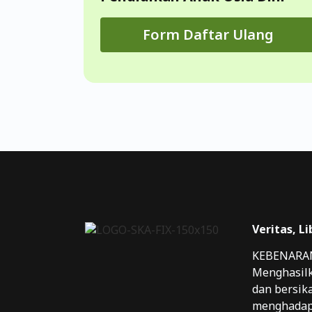
Form Daftar Ulang
Veritas, Li
KEBENARAN
Menghasilk
dan bersika
menghadap